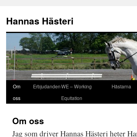
Hannas Hästeri
Hoppa
Om
Erbjudanden
WE – Working
Hästarna
till
oss
Equitation
innehåll
Om oss
Jag som driver Hannas Hästeri heter Ha