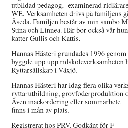
utbildad pedagog, examinerad ridlärar
WE. Verksamheten drivs på familjens gå
Åseda. Familjen består av min sambo M
Stina och Linnea. Här bor också vår hu
katter Gullis och Kattis.
Hannas Hästeri grundades 1996 genom a
byggde upp upp ridskoleverksamheten 
Ryttarsällskap i Växjö.
Hannas Hästeri har idag flera olika ver
ryttarutbildning, grovfoderproduktion 
Även inackordering eller somm
arbete
finns i mån av plats.
Registrerat hos PRV. Godkänt för F-